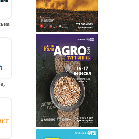
льна
ОП
а,
яких
іг-