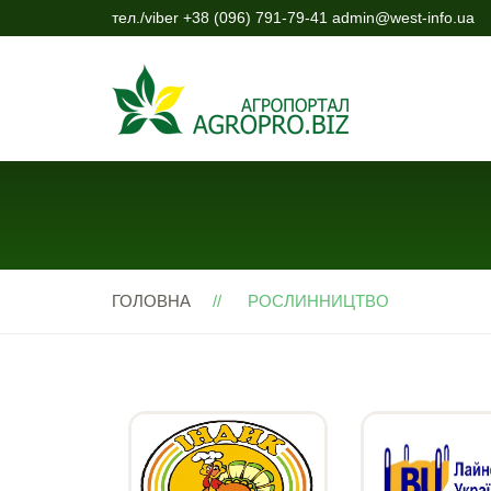
тел./viber +38 (096) 791-79-41 admin@west-info.ua
ГОЛОВНА
РОСЛИННИЦТВО