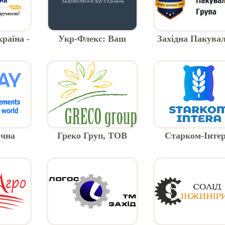
раїна -
Укр-Флекс: Ваш
Західна Пакува
-бегів
надійний партнер у
Група, ТМ, Ф
світі рукавів та
Луцик
з'єднань
ічна
Греко Груп, ТОВ
Старком-Інтер
 для
Виробництво м'
ості
контейнерів (б
бегів)