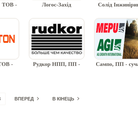
 ТОВ -
Логос-Захід
Солід Інжинірин
сіння
редуктори ві
виробника, Хар
ТОВ -
Рудкор НПП, ПП -
Сампо, ПП - суч
локи, U-
ГТВ (гумово-технічні
зерносушиль
криття
вироби)
обладнання
ON
3
ВПЕРЕД
В КІНЕЦЬ