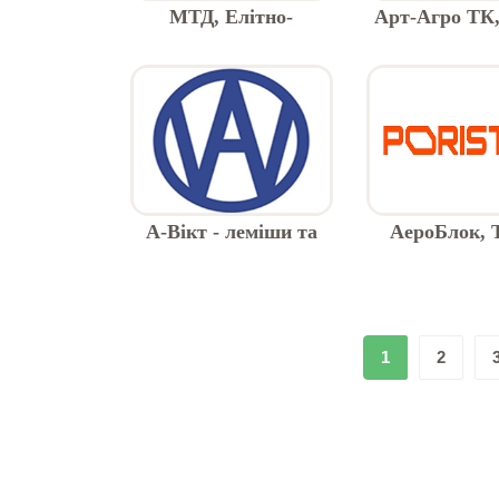
МТД, Елітно-
Арт-Агро ТК,
насінницьке
виробник на
господарство
А-Вікт - леміши та
АероБлок, 
бетонозмішувачі
газобетонні б
блоки, пере
PORIST
1
2