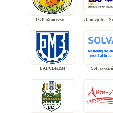
ТОВ «Зоотех» —
Лайнер Бег Ук
виробник екологічних
виробник біг
добрив (хелати,
гумінати, протеїни)
БАРСЬКИЙ
Solvay-хім
МАШИНОБУДІВНИЙ
продукція
ЗАВОД, ПрАТ
промислов