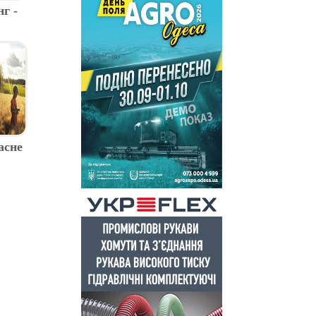
г -
д
ків
асне
не