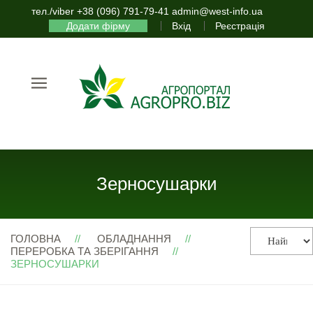
тел./viber +38 (096) 791-79-41 admin@west-info.ua
Додати фірму
Вхід
Реєстрація
Зерносушарки
ГОЛОВНА
ОБЛАДНАННЯ
ПЕРЕРОБКА ТА ЗБЕРІГАННЯ
ЗЕРНОСУШАРКИ