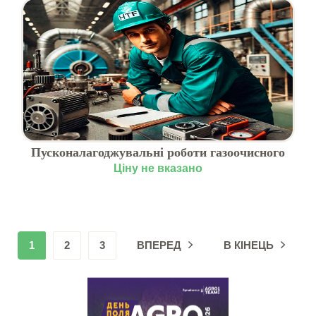
Пусконалагоджувальні роботи газоочисного
обладнання
Ціну не вказано
1
2
3
ВПЕРЕД
В КІНЕЦЬ