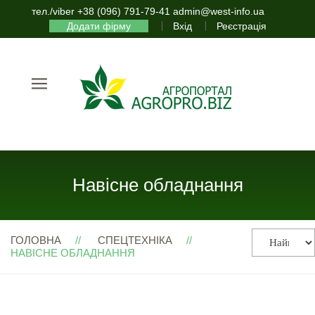
тел./viber +38 (096) 791-79-41 admin@west-info.ua
Додати фірму
Вхід
Реєстрація
Навісне обладнання
ГОЛОВНА
СПЕЦТЕХНІКА
НАВІСНЕ ОБЛАДНАННЯ