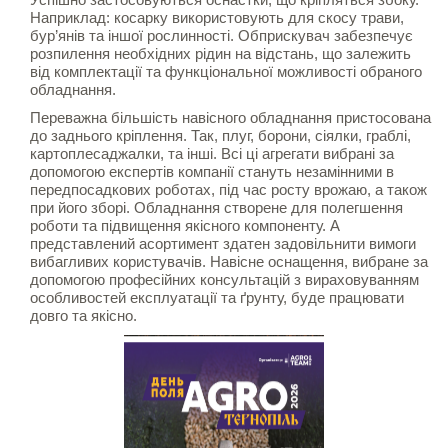
Наприклад: косарку використовують для скосу трави,
бур’янів та іншої рослинності. Обприскувач забезпечує
розпилення необхідних рідин на відстань, що залежить
від комплектації та функціональної можливості обраного
обладнання.
Переважна більшість навісного обладнання пристосована
до заднього кріплення. Так, плуг, борони, сіялки, граблі,
картоплесаджалки, та інші. Всі ці агрегати вибрані за
допомогою експертів компанії стануть незамінними в
передпосадкових роботах, під час росту врожаю, а також
при його зборі. Обладнання створене для полегшення
роботи та підвищення якісного компоненту. А
представлений асортимент здатен задовільнити вимоги
вибагливих користувачів. Навісне оснащення, вибране за
допомогою професійних консультацій з вираховуванням
особливостей експлуатації та ґрунту, буде працювати
довго та якісно.