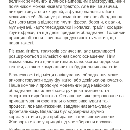
великих земельних ділянок найпершим багатофункційний
помічником можна назвати трактор. Але він, за звичай,
використовується як рушій, а функціональність його
можливостей збільшує різноманітне навісне обладнання.
До нього можна віднести: плуги, фрези, борони, сівалки,
мульчувачі, картоплесаджалки і копалки, граблі, косарки,
ґрунтофрези, та ще деякі предмети обладнання. Головний
принцип обрання – висока продуктивність частин, що
навантажені.
Різноманітність тракторів величезна, але можливості
розширюються з кількістю навісного оснащення. Ним
можна замістити цілий автопарк сільськогосподарської
техніки, а також комунальних та будівельних апаратів.
В залежності від місця навішування, обладнання може
використовувати одну функцію, або декілька одночасно.
Наша компанія пропонує модельний ряд навісного
обладнання посиленої конструкції вітчизняного та
імпортного виробництва. Оснащення, яке розраховане на
прилаштування фронтально може виконувати такі
процеси, як навантаження, завдяки навантажувачу
фронтальному. Відвалом бульдозерним зручно
користуватися і для прибирання, і для снігоочищення.
Жниварка стане у пригоді під час збирання врожаю.
Успішно застосовуються оснастки, що кріпляться збоку.