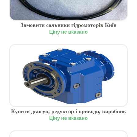
Замовити сальники гідромоторів Київ
Ціну не вказано
Купити двигун, редуктор і приводи, виробник
Motive, Харків
Ціну не вказано