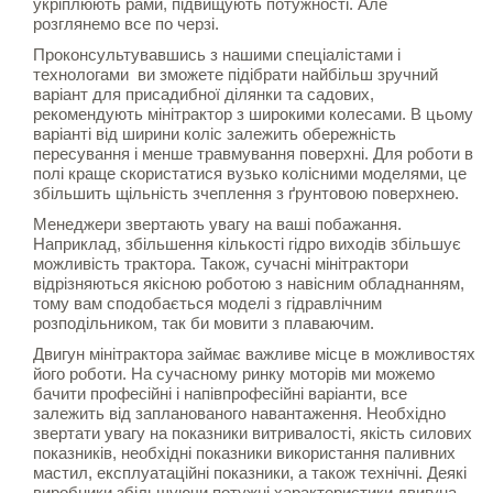
укріплюють рами, підвищують потужності. Але
розглянемо все по черзі.
Проконсультувавшись з нашими спеціалістами і
технологами ви зможете підібрати найбільш зручний
варіант для присадибної ділянки та садових,
рекомендують мінітрактор з широкими колесами. В цьому
варіанті від ширини коліс залежить обережність
пересування і менше травмування поверхні. Для роботи в
полі краще скористатися вузько колісними моделями, це
збільшить щільність зчеплення з ґрунтовою поверхнею.
Менеджери звертають увагу на ваші побажання.
Наприклад, збільшення кількості гідро виходів збільшує
можливість трактора. Також, сучасні мінітрактори
відрізняються якісною роботою з навісним обладнанням,
тому вам сподобається моделі з гідравлічним
розподільником, так би мовити з плаваючим.
Двигун мінітрактора займає важливе місце в можливостях
його роботи. На сучасному ринку моторів ми можемо
бачити професійні і напівпрофесійні варіанти, все
залежить від запланованого навантаження. Необхідно
звертати увагу на показники витривалості, якість силових
показників, необхідні показники використання паливних
мастил, експлуатаційні показники, а також технічні. Деякі
виробники збільшуючи потужні характеристики двигуна