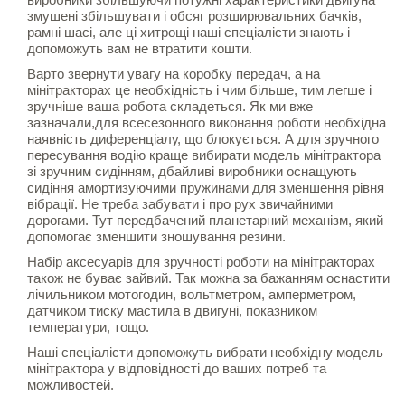
змушені збільшувати і обсяг розширювальних бачків,
рамні шасі, але ці хитрощі наші спеціалісти знають і
допоможуть вам не втратити кошти.
Варто звернути увагу на коробку передач, а на
мінітракторах це необхідність і чим більше, тим легше і
зручніше ваша робота складеться. Як ми вже
зазначали,для всесезонного виконання роботи необхідна
наявність диференціалу, що блокується. А для зручного
пересування водію краще вибирати модель мінітрактора
зі зручним сидінням, дбайливі виробники оснащують
сидіння амортизуючими пружинами для зменшення рівня
вібрації. Не треба забувати і про рух звичайними
дорогами. Тут передбачений планетарний механізм, який
допомогає зменшити зношування резини.
Набір аксесуарів для зручності роботи на мінітракторах
також не буває зайвий. Так можна за бажанням оснастити
лічильником мотогодин, вольтметром, амперметром,
датчиком тиску мастила в двигуні, показником
температури, тощо.
Наші спеціалісти допоможуть вибрати необхідну модель
мінітрактора у відповідності до ваших потреб та
можливостей.