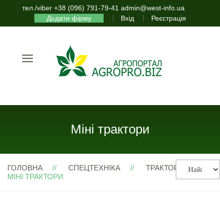
тел./viber +38 (096) 791-79-41 admin@west-info.ua
Додати фірму
Вхід
Реєстрація
Міні трактори
ГОЛОВНА
СПЕЦТЕХНІКА
ТРАКТОРИ
МІНІ ТРАКТОРИ