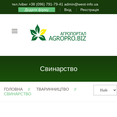
тел./viber +38 (096) 791-79-41 admin@west-info.ua
Додати фірму
Вхід
Реєстрація
Свинарство
ГОЛОВНА
ТВАРИННИЦТВО
СВИНАРСТВО