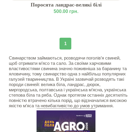
Поросята ландрас-великі білі
500.00 грн.
1
Свинарством займаються, розводячи поголів’я свиней,
щоб отримати м’ясо та сало. За своїми харчовими
властивостями свинина значно поживніша за баранину та
яловичину, тому свинарство одна з найбільш популярних
галузей тваринництва. В Україні зазвичай розводять такі
породи свиней: велика біла, ландрас, дюрок,
миргородська, полтавська і українська м’ясна, українська
степова біла та ряба. Однак протягом останніх десятиліть
повністю втрачено кілька порід, що відзначалися високою
якістю м’яса та невибагливістю до умов утримання.