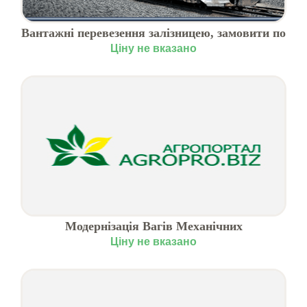
Вантажні перевезення залізницею, замовити по
Україні
Ціну не вказано
Модернізація Вагів Механічних
Автомобільних
Ціну не вказано