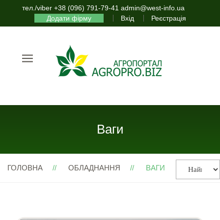
тел./viber +38 (096) 791-79-41 admin@west-info.ua
Додати фірму
Вхід
Реєстрація
Ваги
ГОЛОВНА
ОБЛАДНАННЯ
ВАГИ