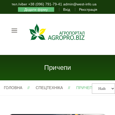
тел./viber +38 (096) 791-79-41 admin@west-info.ua
Додати фірму
Вхід
Реєстрація
Причепи
ГОЛОВНА
СПЕЦТЕХНІКА
ПРИЧЕПИ