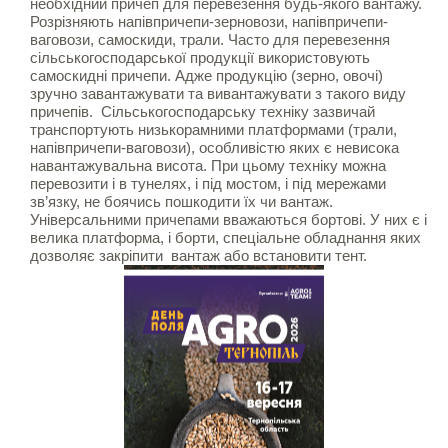
необхідний причеп для перевезення будь-якого вантажу.
Розрізняють напівпричепи-зерновози, напівпричепи-
ваговози, самоскиди, трали. Часто для перевезення
сільськогосподарської продукції використовують
самоскидні причепи. Адже продукцію (зерно, овочі)
зручно завантажувати та вивантажувати з такого виду
причепів. Сільськогосподарську техніку зазвичай
транспортують низькорамними платформами (трали,
напівпричепи-ваговози), особливістю яких є невисока
навантажувальна висота. При цьому техніку можна
перевозити і в тунелях, і під мостом, і під мережами
зв’язку, не боячись пошкодити їх чи вантаж.
Універсальними причепами вважаються бортові. У них є і
велика платформа, і борти, спеціальне обладнання яких
дозволяє закріпити вантаж або встановити тент.