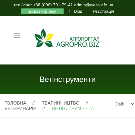
тел./viber +38 (096) 791-79-41 admin@west-info.ua
Додати фірму
Вхід
Реєстрація
Ветінструменти
ГОЛОВНА
ТВАРИННИЦТВО
ВЕТЕРИНАРІЯ
ВЕТІНСТРУМЕНТИ