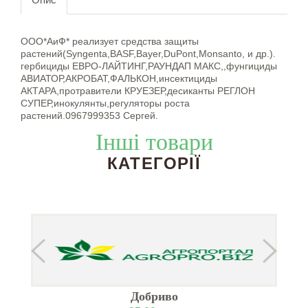
ООО*АиФ* реализует средства защиты
растений(Syngenta,BASF,Bayer,DuPont,Monsanto, и др.).
гербициды ЕВРО-ЛАЙТИНГ,РАУНДАП МАКС,,фунгициды
АВИАТОР,АКРОБАТ,ФАЛЬКОН,инсектициды
АКТАРА,протравители КРУЕЗЕР,десиканты РЕГЛОН
СУПЕР,инокулянты,регуляторы роста
растений.0967999353 Сергей.
Інші товари
КАТЕГОРІЇ
Добриво