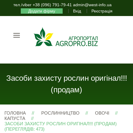
тел./viber +38 (096) 791-79-41 admin@west-info.ua
Додати фірму
Вхід
Реєстрація
Засоби захисту рослин оригінал!!!
(продам)
ГОЛОВНА
РОСЛИННИЦТВО
ОВОЧІ
КАПУСТА
ЗАСОБИ ЗАХИСТУ РОСЛИН ОРИГІНАЛ!!! (ПРОДАМ)
(ПЕРЕГЛЯДІВ: 473)