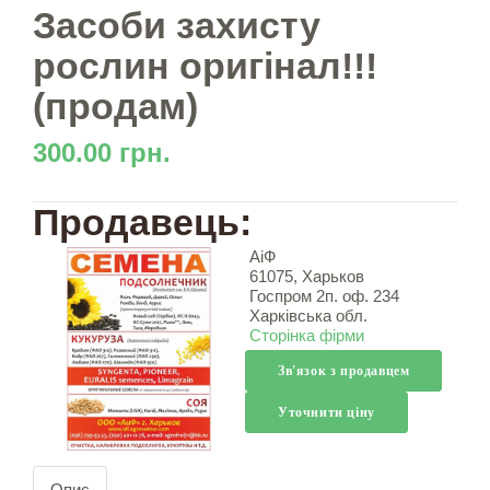
Засоби захисту
рослин оригінал!!!
(продам)
300.00 грн.
Продавець:
АіФ
61075, Харьков
Госпром 2п. оф. 234
Харківська обл.
Сторінка фірми
Зв'язок з продавцем
Уточнити ціну
Опис